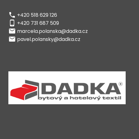
phone
+420 518 629 126
phone_android
+420 731 687 509
local_post_office
marcela.polanska@dadka.cz
local_post_office
pavel.polansky@dadka.cz