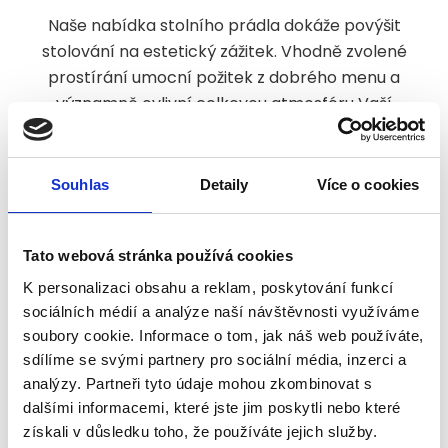
Naše nabídka stolního prádla dokáže povýšit
stolování na estetický zážitek. Vhodně zvolené
prostírání umocní požitek z dobrého menu a
významně ovlivní celkovou atmosféru Vaší
restaurace, baru nebo vinárny. V naší nabídce
naleznete širokou škálu ubrusovin v
mnoha barvách a rozměrech na míru.
Souhlas
Detaily
Více o cookies
Dále Vám zhotovíme potah přesně na míru
Vaší židle.
Používáme nemačkavé materiály pro
Tato webová stránka používá cookies
snadnou údržbu.
K personalizaci obsahu a reklam, poskytování funkcí
sociálních médií a analýze naší návštěvnosti využíváme
soubory cookie. Informace o tom, jak náš web používáte,
sdílíme se svými partnery pro sociální média, inzerci a
Ubrusy, naprony,
analýzy. Partneři tyto údaje mohou zkombinovat s
dalšími informacemi, které jste jim poskytli nebo které
ubrousky
získali v důsledku toho, že používáte jejich služby.