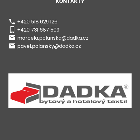
KONTAKTY
phone
+420 518 629 126
phone_android
+420 731 687 509
local_post_office
marcela.polanska@dadka.cz
local_post_office
pavel.polansky@dadka.cz