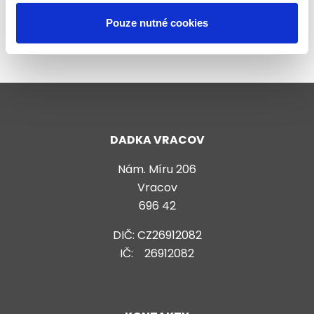
Zástěry
Pouze nutné cookies
DADKA VRACOV
Nám. Míru 206
Vracov
696 42
DIČ: CZ26912082
IČ: 26912082